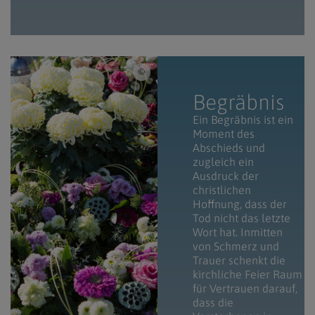
iSTock/koka.si, amadea / Grab mit Blumen 
Begräbnis
Ein Begräbnis ist ein
Moment des
Abschieds und
zugleich ein
Ausdruck der
christlichen
Hoffnung, dass der
Tod nicht das letzte
Wort hat. Inmitten
von Schmerz und
Trauer schenkt die
kirchliche Feier Raum
für Vertrauen darauf,
dass die