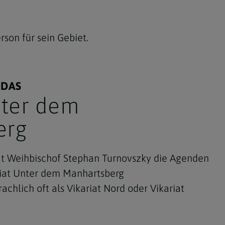
rson für sein Gebiet.
 DAS
hofsvikar für das Vikariat Unter dem Manhartsberg, Weihbischof Turnovszky
nter dem
erg
at Weihbischof Stephan Turnovszky die Agenden
ariat Unter dem Manhartsberg
lich oft als Vikariat Nord oder Vikariat