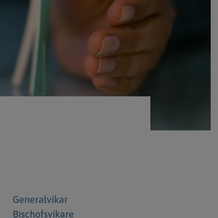
Berufung
stes
Generalvikar
Bischofsvikare