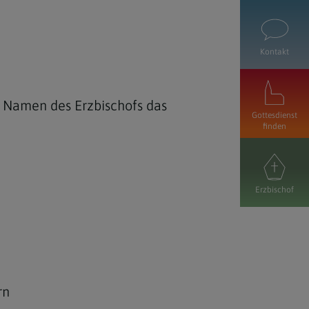
Kontakt
im Namen des Erzbischofs das
Gottesdienst
finden
Erzbischof
rn