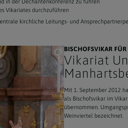
und in der Dechantenkonferenz zu führen
des Vikariates durchzuführen
 zentrale kirchliche Leitungs- und Ansprechpartnerpe
BISCHOFSVIKAR FÜR
Erzdiözese Wien/Stephan Schoenlaub / Bisc
Vikariat U
Manhartsb
Mit 1. September 2012 h
als Bischofsvikar im Vik
übernommen. Umgangsprach
Weinviertel bezeichnet.