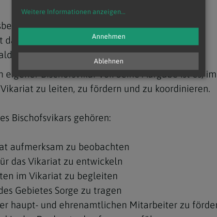
Weitere Informationen anzeigen
...
berg – umfasst das Weinviertel
Annehmen
t das Gebiet der Stadt Wien
d – umfasst das Industrieviertel
Ablehnen
n eigener Bischofsvikar vor. Seine Aufgabe ist es, 
Vikariat zu leiten, zu fördern und zu koordinieren.
es Bischofsvikars gehören:
riat aufmerksam zu beobachten
ür das Vikariat zu entwickeln
en im Vikariat zu begleiten
 des Gebietes Sorge zu tragen
er haupt- und ehrenamtlichen Mitarbeiter zu förde