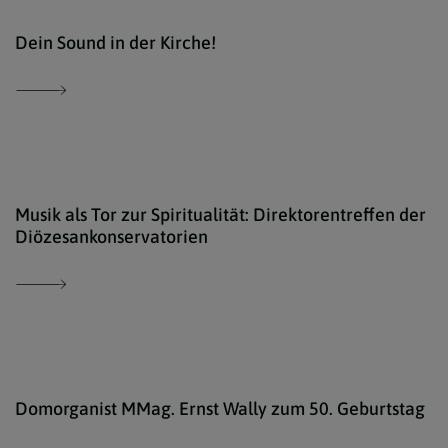
Kons
Dein Sound in der Kirche!
Wien
Musik als Tor zur Spiritualität: Direktoren­treffen der
Diözesankonservatorien
Wal
Domorganist MMag. Ernst Wally zum 50. Geburtstag