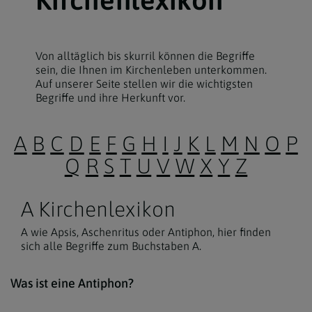
Von alltäglich bis skurril können die Begriffe
sein, die Ihnen im Kirchenleben unterkommen.
Auf unserer Seite stellen wir die wichtigsten
Begriffe und ihre Herkunft vor.
A
B
C
D
E
F
G
H
I
J
K
L
M
N
O
P
Q
R
S
T
U
V
W
X
Y
Z
A Kirchenlexikon
A wie Apsis, Aschenritus oder Antiphon, hier finden
sich alle Begriffe zum Buchstaben A.
Der 
Was ist eine Antiphon?