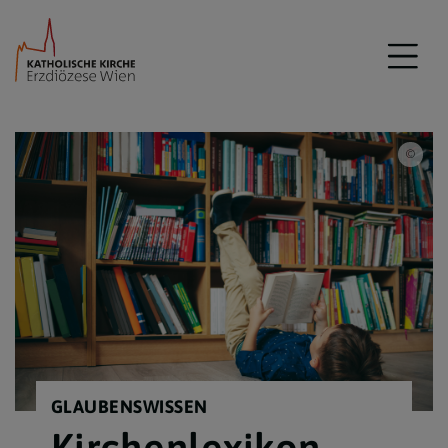
iSto
GLAUBENSWISSEN
Kirchenlexikon