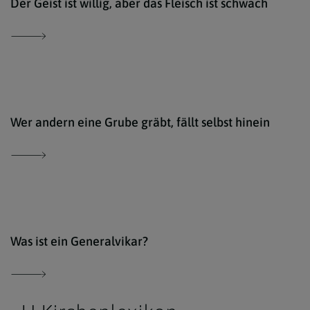
Der Geist ist willig, aber das Fleisch ist schwach
Der 
Wer andern eine Grube gräbt, fällt selbst hinein
Der 
Was ist ein Generalvikar?