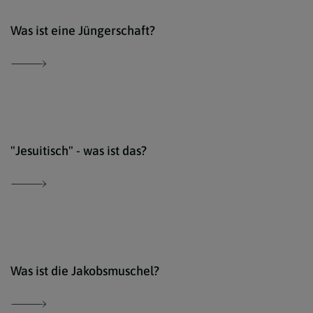
iSto
Was ist eine Jüngerschaft?
comm
"Jesuitisch" - was ist das?
iSto
Was ist die Jakobsmuschel?