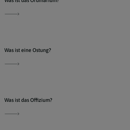
Was ist das Ordinarium?
Erzd
Was ist eine Ostung?
Erzd
Was ist das Offizium?