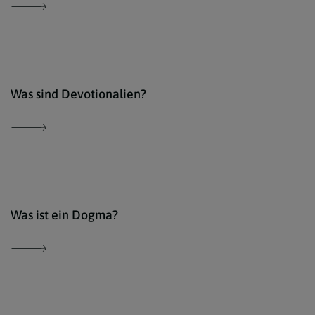
Der 
Was sind Devotionalien?
Der 
Was ist ein Dogma?