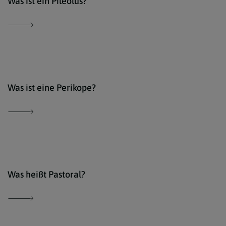
Was ist ein Pileolus?
Der 
Was ist eine Perikope?
Der 
Was heißt Pastoral?