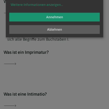
Was ist eine Heiligsprechung?
Weitere Informationen anzeigen
...
Annehmen
I Kirchenlexikon
Ablehnen
I wie Intimatio, Insignien oder Imprimatur, hier finden
sich alle Begriffe zum Buchstaben I.
Der 
Was ist ein Imprimatur?
Der 
Was ist eine Intimatio?