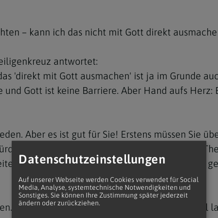
chten – kann ich das nicht mit Gott direkt ausmache
eiligenkreuz antwortet:
das 'direkt mit Gott ausmachen' ist ja im Grunde au
e und Gott ist keine Barriere. Aber Hand aufs Herz:
eden. Aber es ist gut für Sie! Erstens müssen Sie ü
den Sie das sonst machen?! Es ist ein Teil der 'The
Datenschutzeinstellungen
eitens bekommen Sie dann direkt etwas von Gott ges
Auf unserer Webseite werden Cookies verwendet für Social
Media, Analyse, systemtechnische Notwendigkeiten und
Sonstiges. Sie können Ihre Zustimmung später jederzeit
ändern oder zurückziehen.
en. Der Original-Auftrag von Jesus an die Apostel la