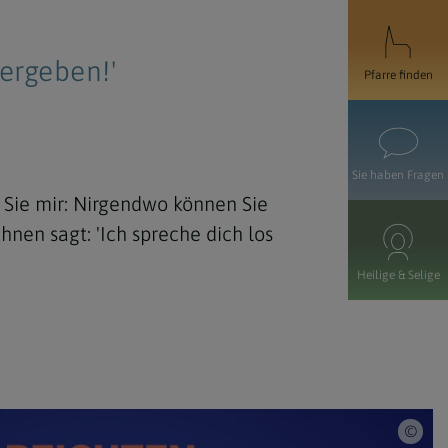
ergeben!'
Pfarre finden
Sie haben Fragen
n Sie mir: Nirgendwo können Sie
hnen sagt: 'Ich spreche dich los
Heilige & Selige
Stif