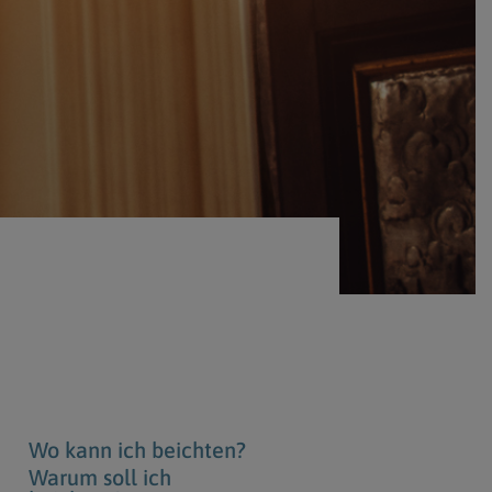
Berufung
stes
Wo kann ich beichten?
Warum soll ich