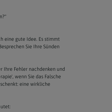
n?"
ch eine gute Idee. Es stimmt
 Besprechen Sie Ihre Sünden
ber Ihre Fehler nachdenken und
rapie', wenn Sie das Falsche
chenkt: eine wirkliche
utet: