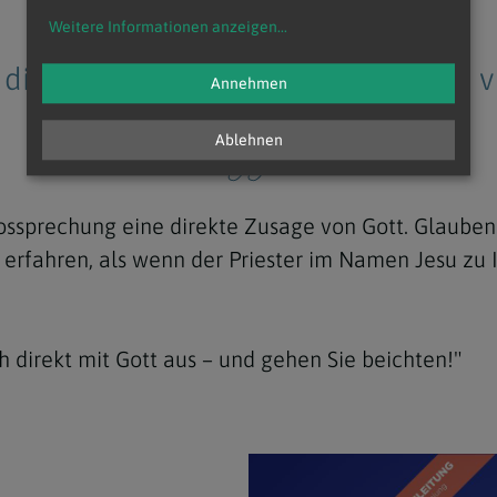
Weitere Informationen anzeigen
...
 die Sünden vergebt, dem sind sie v
Annehmen
Johannes 20,23
Ablehnen
 Lossprechung eine direkte Zusage von Gott. Glaube
n erfahren, als wenn der Priester im Namen Jesu zu I
 direkt mit Gott aus – und gehen Sie beichten!"