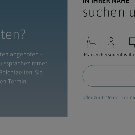
IN IHRER NÄHE
suchen u
hten?
iten angeboten -
Pfarren
Personen
Instit
 Aussprachezimmer.
Beichtzeiten. Sie
nen Termin
oder zur Liste der Termi