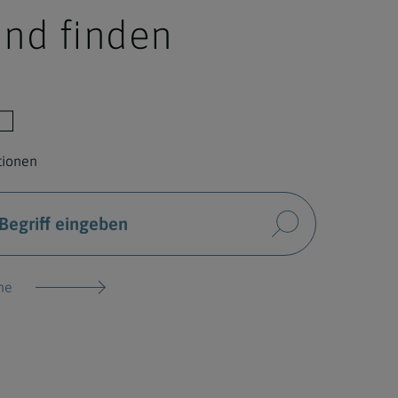
nd finden
utionen
ne