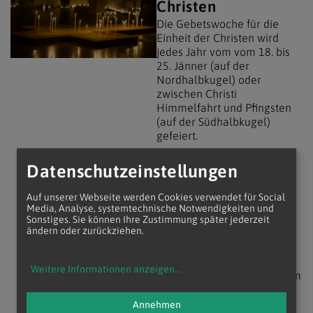
Christen
Die Gebetswoche für die
Einheit der Christen wird
jedes Jahr vom
vom
18. bis
25. Jänner (auf der
Nordhalbkugel) oder
zwischen Christi
Himmelfahrt und Pfingsten
(auf der Südhalbkugel)
gefeiert.
Die Ursprünge der
Datenschutzeinstellungen
Weltgebetswoche gehen bis
in die zweite Hälfte des 18.
Auf unserer Webseite werden Cookies verwendet für Social
Jahrhunderts zurück. Seit
Media, Analyse, systemtechnische Notwendigkeiten und
1968 werden die Themen
Sonstiges. Sie können Ihre Zustimmung später jederzeit
ändern oder zurückziehen.
und Texte für die
Gebetswoche vom
Päpstlichen Rat für die
Weitere Informationen anzeigen
...
Einheit der Christen und dem
weltweiten Ökumenischen
Rat der Kirchen
Annehmen