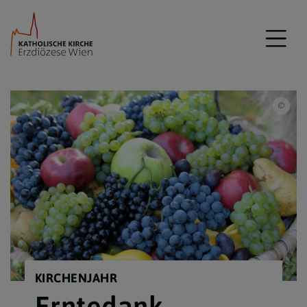
Akfm
KIRCHENJAHR
Erntedank