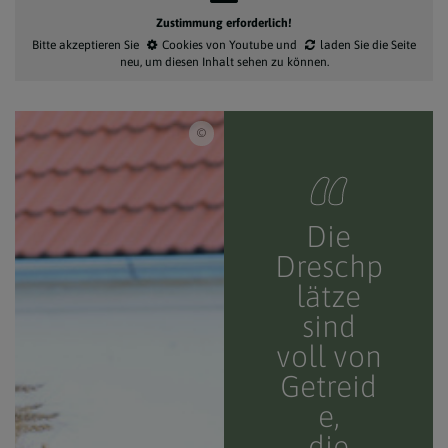
Zustimmung erforderlich!
Bitte akzeptieren Sie
Cookies von Youtube
und
laden Sie die Seite
neu
, um diesen Inhalt sehen zu können.
Akfm. Markus Goestl , Markus Goestl
Die
Dreschp
lätze
sind
voll von
Getreid
e,
die