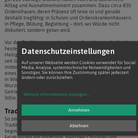
Alltag und Ausnahmemoment zusammen. Dazu circa 830
Ordensfrauen, deren Präsenz oft leise ist und gerade
deshalb tragfähig: in Schulen und Ordenskrankenhäusern,
in Pflege, Bildung, Begleitung – dort, wo Würde nicht
diskutiert, sondern getan wird.
Vor der Erzdiözese standen die großen Häuser, die ihr bis
heute Gesicht geben: Klosterneuburg, die Schottenabtei,
Datenschutzeinstellungen
Heiligenkreuz – Klöster, älter als die Erzdiözese selbst, die
seit Jahrhunderten beten, lehren, forschen, singen. Und
Auf unserer Webseite werden Cookies verwendet für Social
mitten in der Innenstadt die Bettelorden: die Dominikaner,
Media, Analyse, systemtechnische Notwendigkeiten und
Sonstiges. Sie können Ihre Zustimmung später jederzeit
eines der ältesten Klöster der Stadt; die Franziskaner, die
ändern oder zurückziehen.
in Wien bereits zu Lebzeiten des heiligen Franziskus
Wurzeln fassten. Ihre Höfe sind wie Atempausen im
Getriebe der Stadt – Orte, an denen ein anderes Maß gilt:
Weitere Informationen anzeigen
...
Stille, Schlichtheit, ein Blick, der sieht.
Tradition und Aufbruch
Annehmen
So zeigt sich die Erzdiözese Wien als ein Gefüge aus
Tradition und Aufbruch. Nicht alles ist erledigt, vieles
Ablehnen
beginnt. Zwischen den Pforten des Stephansdoms und den
Feldkreuzen am Stadtrand, zwischen Chorälen und