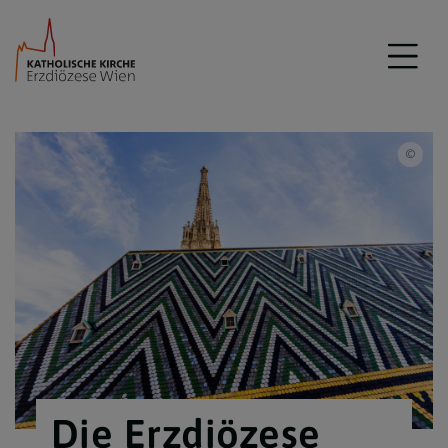
iSto
Die Erzdiözese