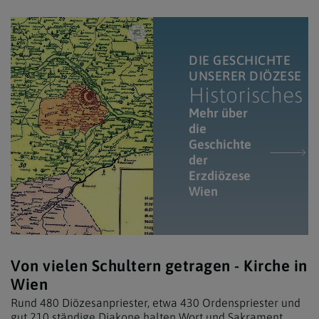
Diözesanarchiv Erzdiözese Wien / Alte Karte 
DIE GESCHICHTE
UNSERER DIÖZESE
Historisches
Mehr über
die
Geschichte
der
Erzdiözese
Wien
Von vielen Schultern getragen - Kirche in
Wien
Rund 480 Diözesanpriester, etwa 430 Ordenspriester und
gut 210 ständige Diakone halten Wort und Sakrament,