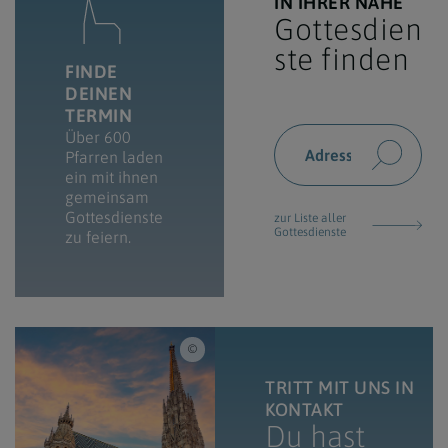
IN IHRER NÄHE
Gottesdien
ste finden
FINDE
DEINEN
TERMIN
Über 600
Pfarren laden
ein mit ihnen
gemeinsam
Gottesdienste
zur Liste aller
Gottesdienste
zu feiern.
iStock/Vladislav Zolotov / Blick auf den St
TRITT MIT UNS IN
KONTAKT
Du hast