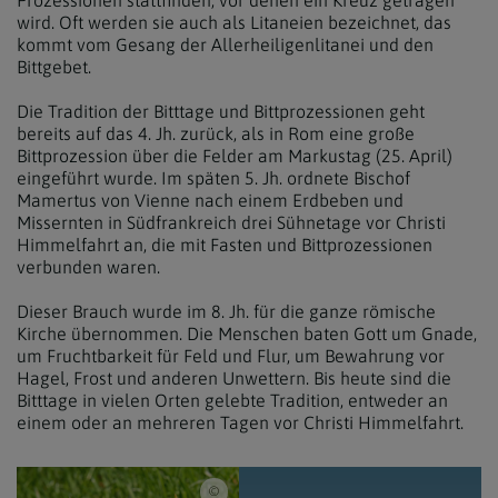
Prozessionen stattfinden, vor denen ein Kreuz getragen
wird. Oft werden sie auch als Litaneien bezeichnet, das
kommt vom Gesang der Allerheiligenlitanei und den
Bittgebet.
Die Tradition der Bitttage und Bittprozessionen geht
bereits auf das 4. Jh. zurück, als in Rom eine große
Bittprozession über die Felder am Markustag (25. April)
eingeführt wurde. Im späten 5. Jh. ordnete Bischof
Mamertus von Vienne nach einem Erdbeben und
Missernten in Südfrankreich drei Sühnetage vor Christi
Himmelfahrt an, die mit Fasten und Bittprozessionen
verbunden waren.
Dieser Brauch wurde im 8. Jh. für die ganze römische
Kirche übernommen. Die Menschen baten Gott um Gnade,
um Fruchtbarkeit für Feld und Flur, um Bewahrung vor
Hagel, Frost und anderen Unwettern. Bis heute sind die
Bitttage in vielen Orten gelebte Tradition, entweder an
einem oder an mehreren Tagen vor Christi Himmelfahrt.
iStock/aaron007 / Ostereier