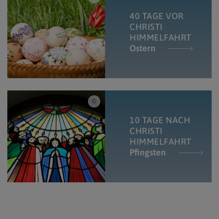
40 TAGE VOR
CHRISTI
HIMMELFAHRT
Ostern
https://medien.markus-goestl.at/ / Pfingstwu
10 TAGE NACH
CHRISTI
HIMMELFAHRT
Pfingsten