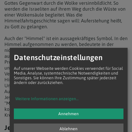
Gottes Gegenwart durch die Wolke versinnbildlicht. So
werden die Israeliten auf ihrem Weg durch die Wüste von
einer Wolkensäule begleitet. Was die
Himmelfahrtsgeschichte sagen will: Auferstehung heißt,
zu Gott zu gelangen.
Auch der "Himmel" ist ein aussagekräftiges Symbol. In den
Himmel aufgenommen zu werden, bedeutete in der
nichtchristlichen Antike, unsterblich zu sein. Zwar wurden
Datenschutzeinstellungen
auch biblische Personen in den Himmel entrückt, etwa der
Prophet Elija, aber die Entrückung von römischen Helden
und Herrschern war gleichbedeutend mit deren
Auf unserer Webseite werden Cookies verwendet für Social
Media, Analyse, systemtechnische Notwendigkeiten und
Vergöttlichung. In der Apostelgeschichte steht die
Sonstiges. Sie können Ihre Zustimmung später jederzeit
Himmelfahrt dagegen nicht für Vergöttlichung oder
ändern oder zurückziehen.
Unsterblichkeit sondern eben für die Erhöhung zu Gott.
Auferstehung heißt, zu Gott gelangen. Doch erhöht wird
Jesus nicht durch die Himmelfahrt allein, das ganze
Weitere Informationen anzeigen
...
"Mysterium" von Tod und Auferstehung ist Erhöhung. So
konnter der Evangelist Johannes konnte schon in der
Annehmen
Kreuzigung ein Symbol für die Erhöhung sehen.
Jesus der Weltenherrscher
Ablehnen