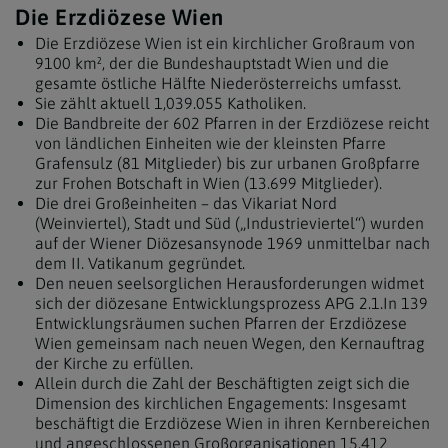
Die Erzdiözese Wien
Die Erzdiözese Wien ist ein kirchlicher Großraum von
9100 km², der die Bundeshauptstadt Wien und die
gesamte östliche Hälfte Niederösterreichs umfasst.
Sie zählt aktuell 1,039.055 Katholiken.
Die Bandbreite der 602 Pfarren in der Erzdiözese reicht
von ländlichen Einheiten wie der kleinsten Pfarre
Grafensulz (81 Mitglieder) bis zur urbanen Großpfarre
zur Frohen Botschaft in Wien (13.699 Mitglieder).
Die drei Großeinheiten – das Vikariat Nord
(Weinviertel), Stadt und Süd („Industrieviertel“) wurden
auf der Wiener Diözesansynode 1969 unmittelbar nach
dem II. Vatikanum gegründet.
Den neuen seelsorglichen Herausforderungen widmet
sich der diözesane Entwicklungsprozess APG 2.1.In 139
Entwicklungsräumen suchen Pfarren der Erzdiözese
Wien gemeinsam nach neuen Wegen, den Kernauftrag
der Kirche zu erfüllen.
Allein durch die Zahl der Beschäftigten zeigt sich die
Dimension des kirchlichen Engagements: Insgesamt
beschäftigt die Erzdiözese Wien in ihren Kernbereichen
und angeschlossenen Großorganisationen 15.412