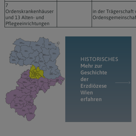
7
Ordenskrankenhäuser
in der Trägerschaft
und 13 Alten- und
Ordensgemeinschaf
Pflegeeinrichtungen
Erzdiözese Wien / Karte der Erzdiözese Wien
HISTORISCHES
Mehr zur
Geschichte
der
Erzdiözese
Wien
erfahren