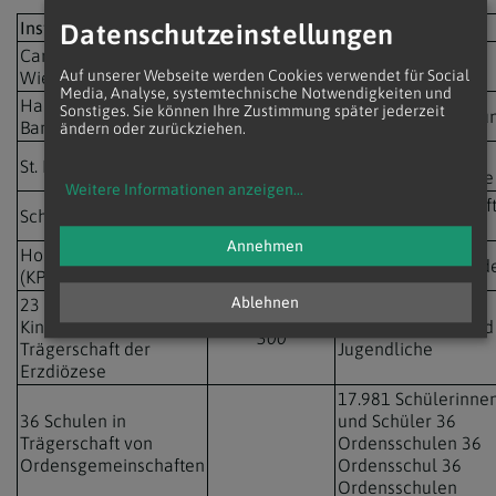
Institution
Mitarbeiterzahl
Anmerkung
Datenschutzeinstellungen
Caritas der Erzdiözese
größter
5.900
Auf unserer Webseite werden Cookies verwendet für Social
Wien
Sozialdienstleister
Media, Analyse, systemtechnische Notwendigkeiten und
Haus der
Sonstiges. Sie können Ihre Zustimmung später jederzeit
2.020
Pflege und Betreuu
Barmherzigkeit
ändern oder zurückziehen.
betreibt rund 90
St. Nikolausstiftung
1.250
Kindergärten/Horte
Weitere Informationen anzeigen
...
davon 680 Lehrkräf
Schulstiftung
910
an Privatschulen
Annehmen
Hochschulstiftung
410
davon 280 Lehrend
(KPH)
Ablehnen
23 Schulen und
Kindergärten in der
für 7000 Kinder und
300
Trägerschaft der
Jugendliche
Erzdiözese
17.981 Schülerinne
36 Schulen in
und Schüler 36
Trägerschaft von
Ordensschulen 36
Ordensgemeinschaften
Ordensschul 36
Ordensschulen