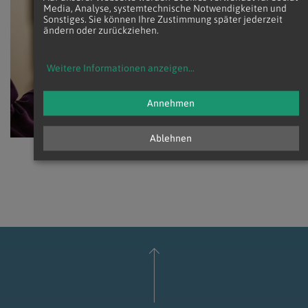
HISTORISCHES
Media, Analyse, systemtechnische Notwendigkeiten und
Die
Sonstiges. Sie können Ihre Zustimmung später jederzeit
ändern oder zurückziehen.
Weihbischöfe
von Wien
Weitere Informationen anzeigen
...
Mehr
erfahren
Annehmen
Ablehnen