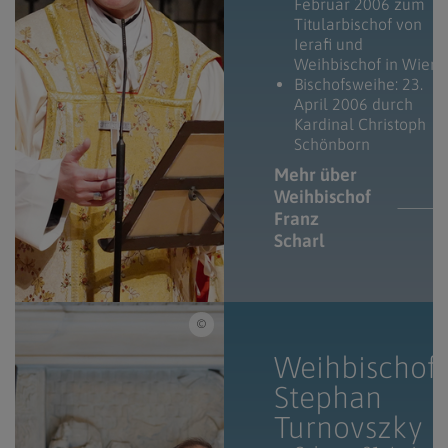
Februar 2006 zum
Titularbischof von
Ierafi und
Weihbischof in Wien
Bischofsweihe: 23.
April 2006 durch
Kardinal Christoph
Schönborn
Mehr über
Weihbischof
Franz
Scharl
Erzdiözese Wien/ Schönlaub Stephan, Steph
Weihbischof
Stephan
Turnovszky